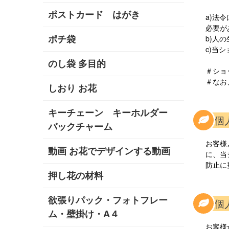
ポストカード はがき
a)法
必要が
ポチ袋
b)人
c)当
のし袋 多目的
＃ショ
＃なお
しおり お花
キーチェーン キーホルダー
4.
バックチャーム
お客様
動画 お花でデザインする動画
に、当
防止に
押し花の材料
欲張りパック・フォトフレー
5.
ム・壁掛け・A４
お客様