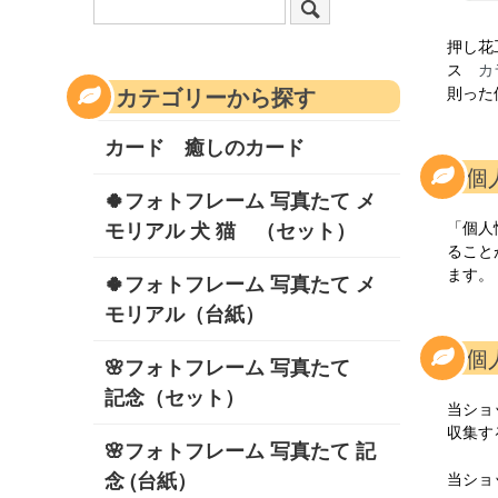
押し花
ス
カ
カテゴリーから探す
則った
カード 癒しのカード
1.
🍀フォトフレーム 写真たて メ
モリアル 犬 猫 （セット）
「個人
ること
ます。
🍀フォトフレーム 写真たて メ
モリアル（台紙）
2.
🌸フォトフレーム 写真たて
記念（セット）
当ショ
収集す
🌸フォトフレーム 写真たて 記
念 (台紙）
当ショ