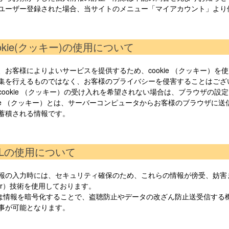
ユーザー登録された場合、当サイトのメニュー「マイアカウント」より
ookie(クッキー)の使用について
、お客様によりよいサービスを提供するため、cookie （クッキー）
集を行えるものではなく、お客様のプライバシーを侵害することはござ
cookie （クッキー）の受け入れを希望されない場合は、ブラウザの設
okie （クッキー）とは、サーバーコンピュータからお客様のブラウザ
蓄積される情報です。
SSLの使用について
報の入力時には、セキュリティ確保のため、これらの情報が傍受、妨害または改
ayer）技術を使用しております。
SLは情報を暗号化することで、盗聴防止やデータの改ざん防止送受信する
事が可能となります。