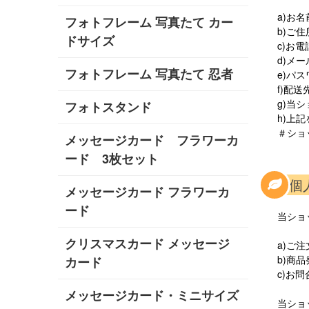
a)お
フォトフレーム 写真たて カー
b)ご住
ドサイズ
c)お
d)メ
フォトフレーム 写真たて 忍者
e)パ
f)配送
g)当
フォトスタンド
h)上
＃ショ
メッセージカード フラワーカ
ード 3枚セット
3.
メッセージカード フラワーカ
ード
当ショ
クリスマスカード メッセージ
a)ご
b)商
カード
c)お
メッセージカード・ミニサイズ
当ショ