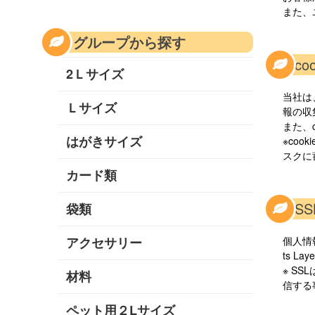
また、
グループから探す
6.c
2Ｌサイズ
当社は
Ｌサイズ
報の収
また、
はがきサイズ
※co
スクに
カード類
7.
袋類
アクセサリー
個人情
ts L
※ S
材料
信する
ペット用２Lサイズ