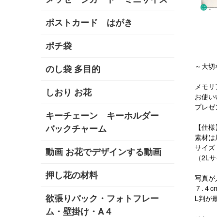
ポストカード はがき
ポチ袋
～大切
のし袋 多目的
メモリ
しおり お花
お使い
プレゼ
キーチェーン キーホルダー
バックチャーム
【仕様
素材は
サイズ
動画 お花でデザインする動画
（2L
押し花の材料
写真が
７.４c
欲張りパック・フォトフレー
L判が
ム・壁掛け・A４