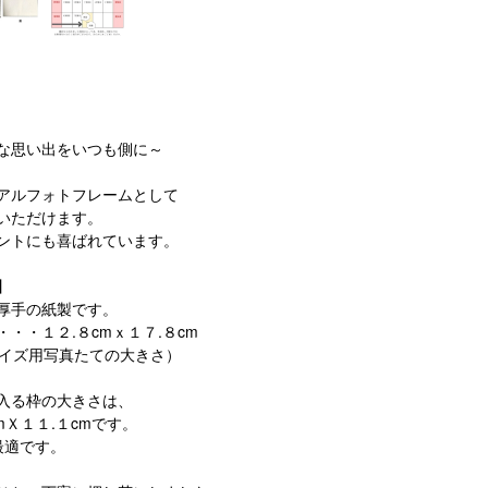
な思い出をいつも側に～
アルフォトフレームとして
いただけます。
ントにも喜ばれています。
】
厚手の紙製です。
・・・１２.８cmｘ１７.８cm
サイズ用写真たての大きさ）
入る枠の大きさは、
mＸ１１.１cmです。
最適です。